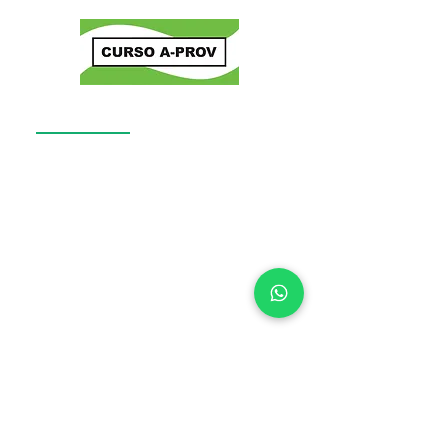
INSTITUCIONAL
Bolsão
Preparatórios
Aulas Online
Quem Somos
Resultados
Contato
CONTATO
(21) 2567-0034
(21) 96720-0034
- WhatsApp
contato@cursoa-prov.com