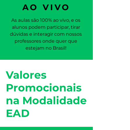
AO VIVO
As aulas são 100% ao vivo, e os
alunos podem participar, tirar
dúvidas e interagir com nossos
professores onde quer que
estejam no Brasil!
Valores
Promocionais
na Modalidade
EAD