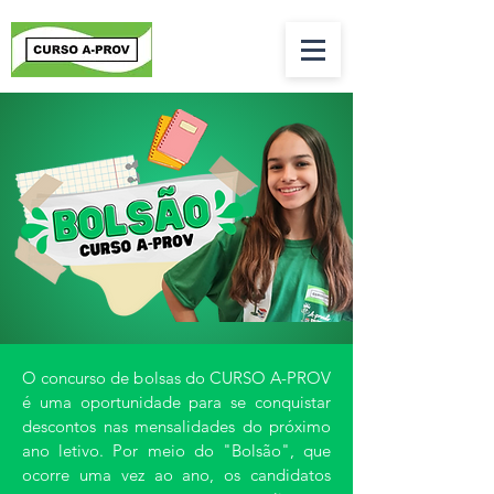
O concurso de bolsas do CURSO A-PROV
é uma oportunidade para se conquistar
descontos nas mensalidades do próximo
ano letivo. Por meio do "Bolsão", que
ocorre uma vez ao ano, os candidatos