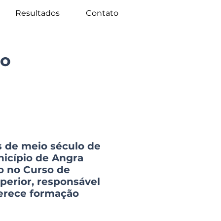
Resultados
Contato
io
s de meio século de
nicípio de Angra
so no Curso de
uperior, responsável
ferece formação