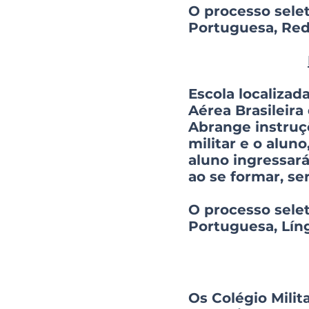
O processo selet
Portuguesa, Reda
Escola localizad
Aérea Brasileir
Abrange instruçõ
militar e o alun
aluno ingressar
ao se formar, se
O processo sele
Portuguesa, Lín
Os Colégio Mili